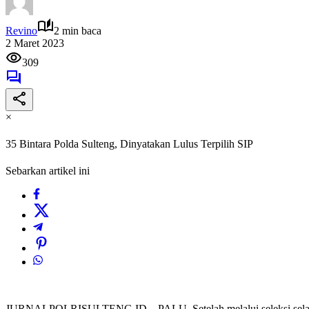
Revino
2 min baca
2 Maret 2023
309
×
35 Bintara Polda Sulteng, Dinyatakan Lulus Terpilih SIP
Sebarkan artikel ini
JURNALPOLRISULTENG.ID – PALU, Setelah melalui seleksi selama kura