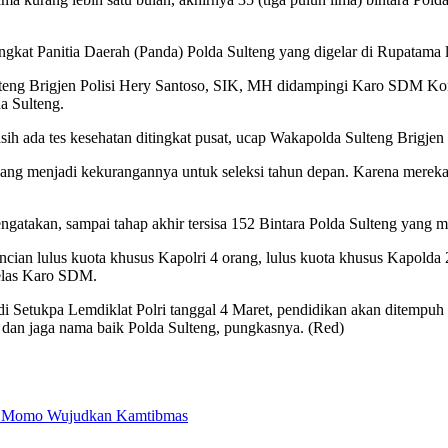
gkat Panitia Daerah (Panda) Polda Sulteng yang digelar di Rupatama l
eng Brigjen Polisi Hery Santoso, SIK, MH didampingi Karo SDM Kombe
a Sulteng.
asih ada tes kesehatan ditingkat pusat, ucap Wakapolda Sulteng Brigjen
a yang menjadi kekurangannya untuk seleksi tahun depan. Karena mereka
kan, sampai tahap akhir tersisa 152 Bintara Polda Sulteng yang mengi
ncian lulus kuota khusus Kapolri 4 orang, lulus kuota khusus Kapolda
 jelas Karo SDM.
 di Setukpa Lemdiklat Polri tanggal 4 Maret, pendidikan akan ditempu
 dan jaga nama baik Polda Sulteng, pungkasnya. (Red)
sa Momo Wujudkan Kamtibmas