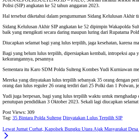
Polisi (SIP) angkatan ke 52 tahun anggaran 2023.
Hal tersebut diketahui dalam pengumuman Sidang Kelulusan Akhir tin
Sidang Kelulusan Akhir SIP angkatan ke 52 dipimpin Wakapolda Sult
baik yang mengikuti secara daring maupun luring dari Rupatama Pold
Diucapkan selamat bagi yang lulus terpilih, jaga kesehatan, karena m
Bagi yang belum lulus terpilih, dipersiapkan kembali, intropeksi ap
kekurangannya, pesannya
Sementara itu Karo SDM Polda Sulteng Kombes Yudi Kurniawan mengata
Mereka yang dinyatakan lulus terpilih sebanyak 35 orang dengan peri
orang dan lulus reguler 26 orang terdiri dari 25 Polki dan 1 Polwan,
Yudi juga berpesan, bagi yang lulus terpilih waktu untuk menghadap
penutupan pendidikan 3 Oktober 2023. Sekali lagi diucapkan selamat
Post Views:
309
Tag:
35 Bintara Polda Sulteng
Dinyatakan Lulus Terpilih SIP
Lewat Jumat Curhat, Kapolsek Bungku Utara Ajak Masyarakat De