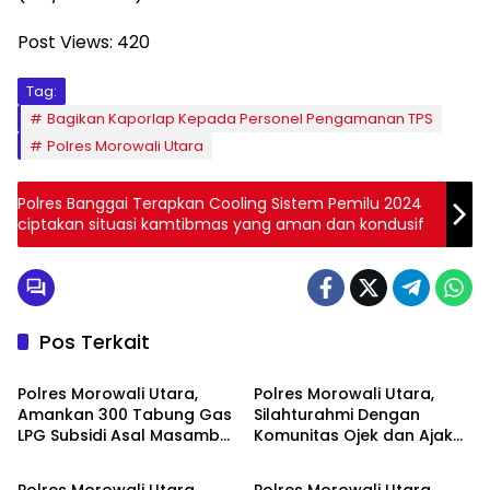
Post Views:
420
Tag:
Bagikan Kaporlap Kepada Personel Pengamanan TPS
Polres Morowali Utara
Polres Banggai Terapkan Cooling Sistem Pemilu 2024
ciptakan situasi kamtibmas yang aman dan kondusif
Pos Terkait
Polres Morut
Polres Morut
Polres Morowali Utara,
Polres Morowali Utara,
Amankan 300 Tabung Gas
Silahturahmi Dengan
LPG Subsidi Asal Masamba
Komunitas Ojek dan Ajak
Polres Morut
Polres Morut
Tanpa Dokumen Resmi
Jaga Kamtibmas