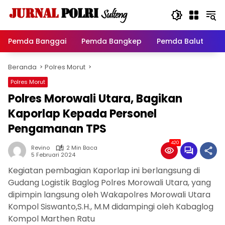
Langsung
ke
konten
Pemda Banggai
Pemda Bangkep
Pemda Balut
P
Beranda
Polres Morut
Polres Morut
Polres Morowali Utara, Bagikan
Kaporlap Kepada Personel
Pengamanan TPS
420
Revino
2 Min Baca
5 Februari 2024
Kegiatan pembagian Kaporlap ini berlangsung di
Gudang Logistik Baglog Polres Morowali Utara, yang
dipimpin langsung oleh Wakapolres Morowali Utara
Kompol Siswanto,S.H., M.M didampingi oleh Kabaglog
Kompol Marthen Ratu