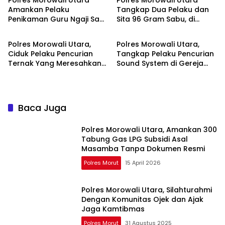
Polres Morowali Utara
Polres Morowali Utara
Amankan Pelaku
Tangkap Dua Pelaku dan
Penikaman Guru Ngaji Saat
Sita 96 Gram Sabu, di
Polres Morut
Polres Morut
Sholat Subuh, Motif Masih
Kecamatan Mamosalato
Didalami
Polres Morowali Utara,
Polres Morowali Utara,
Ciduk Pelaku Pencurian
Tangkap Pelaku Pencurian
Ternak Yang Meresahkan
Sound System di Gereja
Warga
Bahtera Korobonde
Baca Juga
Polres Morowali Utara, Amankan 300
Tabung Gas LPG Subsidi Asal
Masamba Tanpa Dokumen Resmi
Polres Morut
15 April 2026
Polres Morowali Utara, Silahturahmi
Dengan Komunitas Ojek dan Ajak
Jaga Kamtibmas
Polres Morut
31 Agustus 2025