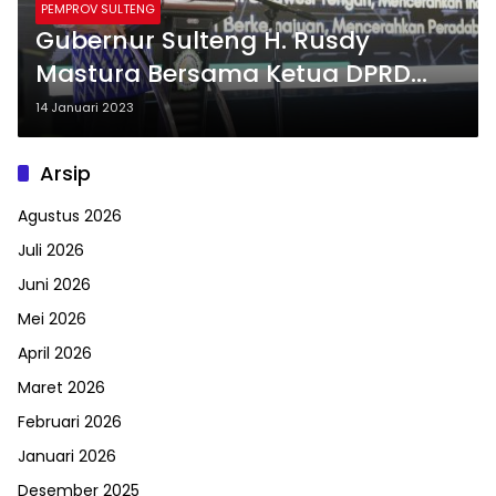
PEMPROV SULTENG
Gubernur Sulteng H. Rusdy
Mastura Bersama Ketua DPRD
Provinsi, Membuka Musyawarah
14 Januari 2023
Wilayah 13 Muhammadiyah dan
Aisyiyah Sulteng
Arsip
Agustus 2026
Juli 2026
Juni 2026
Mei 2026
April 2026
Maret 2026
Februari 2026
Januari 2026
Desember 2025