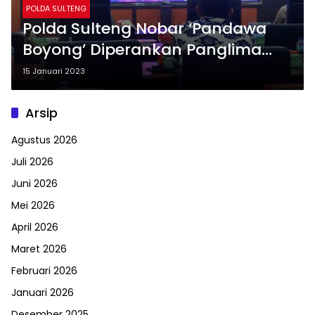
POLDA SULTENG
Polda Sulteng Nobar ‘Pandawa
Boyong’ Diperankan Panglima
TNI, Kapolri dan Kepala Staf Tiga
15 Januari 2023
Matra TNI
Arsip
Agustus 2026
Juli 2026
Juni 2026
Mei 2026
April 2026
Maret 2026
Februari 2026
Januari 2026
Desember 2025