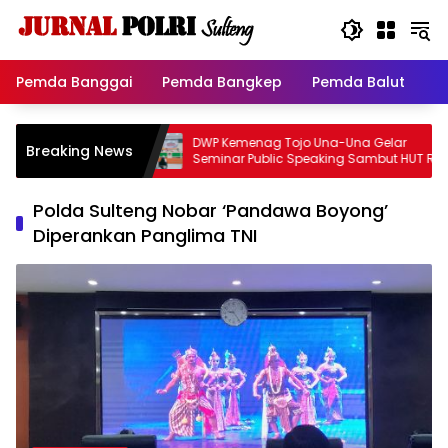
Langsung
ke
konten
Pemda Banggai
Pemda Bangkep
Pemda Balut
P
nggai Bergerak
DWP Kemenag Tojo Una-Una Gelar
Breaking News
karan di Pulo
Seminar Public Speaking Sambut HUT RI
ke-81
Polda Sulteng Nobar ‘Pandawa Boyong’
Diperankan Panglima TNI