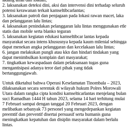
2. laksanakan deteksi dini, aksi dan intervensi dini terhadap seluruh
potensi kerawanan terkait kamseltibcarlantas;
3. laksanakan patroli dan penjagaan pada lokasi rawan macet, laka
dan pelanggaran lalu lintas;
4. laksanakan penindakan pelanggaran lalu lintas menggunakan etle
statis dan mobile serta blanko teguran
5. laksanakan kegiatan edukasi kamseltibcar lantas kepada
masyarakat secara intens khususnya kepada kaum milenial sehingga
dapat menekan angka pelanggaran dan kecelakaan lalu lintas;
6. jangan melakukan pungli atau kkn dan hindari tindakan yang
dapat menimbulkan komplain dari masyarakat;
7. tingkatkan kewaspadaan dalam pelaksanaan tugas guna
mengantisipasi adanya teror dari pihak yang tidak
bertanggungjawab.
Untuk diketahui bahwa Operasi Keselamatan Tinombala – 2023,
dilaksanakan secara serentak di wilayah hukum Polres Morowali
Utara dalam rangka cipta kondisi kamselticarlantas menjelang bulan
suci Ramadhan 1444 H tahun 2023, selama 14 hari terhitung mulai
7 Februari sampai dengan tanggal 20 Februari 2023, dengan
melibatkan sebanyak 73 personel yang mengedepankan kegiatan
preemtif dan preventif disertai persuasif serta humanis guna
meningkatkan kepatuhan dan disiplin masyarakat dalam berlalu
lintas.