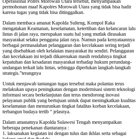
Operasional Polres Morowali Utara tersebut, menyampaikan
permohonan maaf Kapolres Morowali Utara yang tidak bisa hadir
karena tugas yang tidak bisa ditinggalkan.
Dalam membaca amanat Kapolda Sulteng, Kompol Raka
mengatakan Keamanan, keselamatan, ketertiban dan kelancaran lalu
lintas di jalan raya, merupakan suatu hal yang mutlak dirasakan
masyarakat selaku pengguna jalan raya. Namun pada kenyataannya
berbagai permasalahan pelanggaran dan kecelakaan sering terjadi
yang disebabkan oleh kelalaian masyarakat itu sendiri. Pelanggaran
dan kecelakaan ini terjadi dikarenakan masih rendahnya tingkat
kepatuhan dan kesadaran masyarakat terhadap hukum perundang-
undangan terkait lalu lintas, sehingga diperlukan langkah-langkah
strategis.”terangnya
Untuk menjawab tantangan tugas tersebut maka polantas terus
melakukan upaya peningkatan dengan modernisasi sistem teknologi
informasi secara berkelanjutan dan terus mendorong inovasi
pelayanan publik yang bertujuan untuk dapat meningkatkan kualitas
keselamatan dan menurunkan tingkat fatalitas korban kecelakaan,
terbangun budaya tertib “ jelasnya.
Dalam amanatnya Kapolda Sulawesi Tengah menyampaikan
beberapa penekanan diantaranya :
1. laksanakan kegiatan ini dengan tulus dan ikhlas serta sebagai
ladang amal dan ibadah;